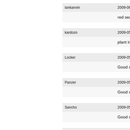
lankanvin
2009-06
red se
kardozo
2009-05
plant 
Locker
2009-05
Good s
Panzer
2009-05
Good s
Sancho
2009-05
Good s