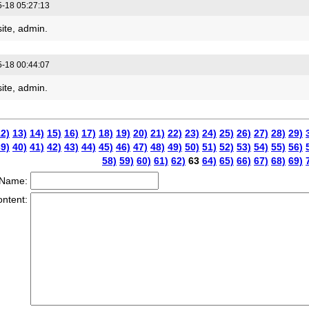
-18 05:27:13
ite, admin.
-18 00:44:07
ite, admin.
2)
13)
14)
15)
16)
17)
18)
19)
20)
21)
22)
23)
24)
25)
26)
27)
28)
29)
9)
40)
41)
42)
43)
44)
45)
46)
47)
48)
49)
50)
51)
52)
53)
54)
55)
56)
58)
59)
60)
61)
62)
63
64)
65)
66)
67)
68)
69)
Name:
ntent: