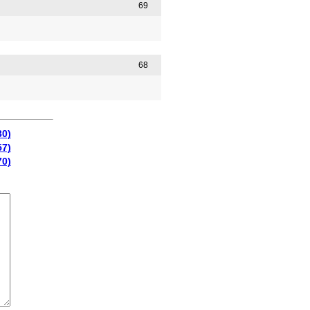
69
68
30)
57)
70)