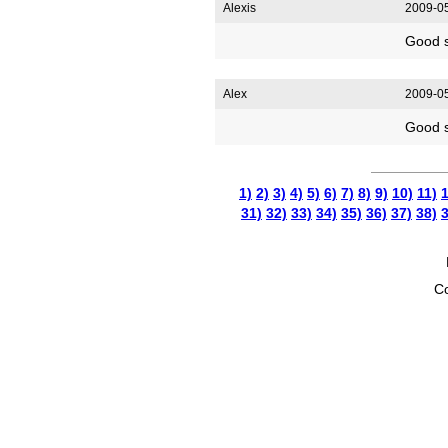
Alexis
2009-05
Good s
Alex
2009-05
Good s
1)
2)
3)
4)
5)
6)
7)
8)
9)
10)
11)
1
31)
32)
33)
34)
35)
36)
37)
38)
3
Co