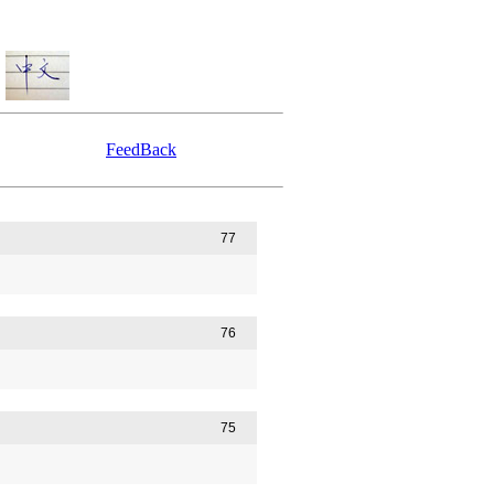
FeedBack
77
76
75