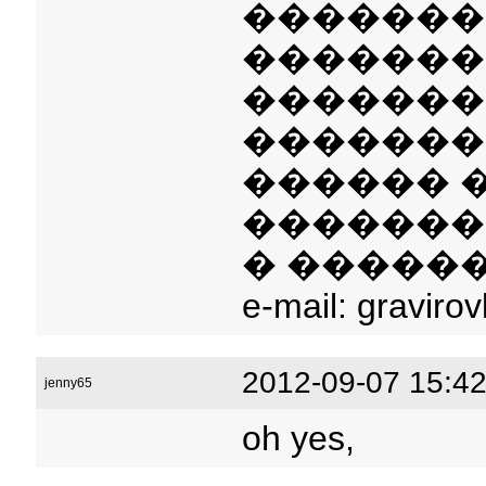
�������
�������
�������
�������
������ 
�������
� �����
e-mail: gravir
2012-09-07 15:42
jenny65
oh yes,