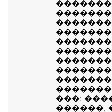
�������
�������
�������
�������
�������
�������
��������
�������
�������
�������
���: ���
������, 