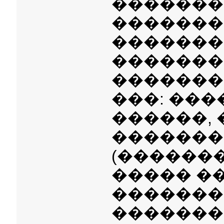
�������
��������
�������
�������
�������
���: ���
������, 
�������
(�������
����� �
�������
�������