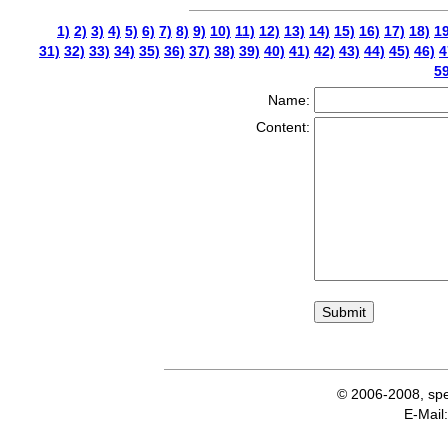
1)
2)
3)
4)
5)
6)
7)
8)
9)
10)
11)
12)
13)
14)
15)
16)
17)
18)
19
31)
32)
33)
34)
35)
36)
37)
38)
39)
40)
41)
42)
43)
44)
45)
46)
4
59
Name:
Content:
© 2006-2008, spe
E-Ma