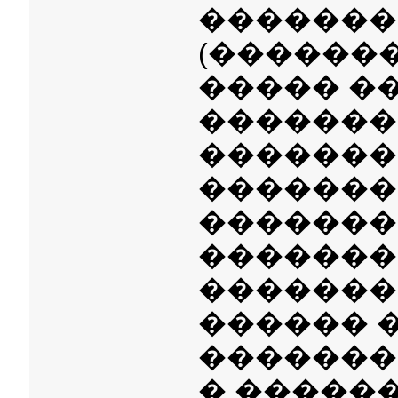
�������
(�������
����� �
�������
�������
�������
�������
�������
�������
������ 
�������
� �����