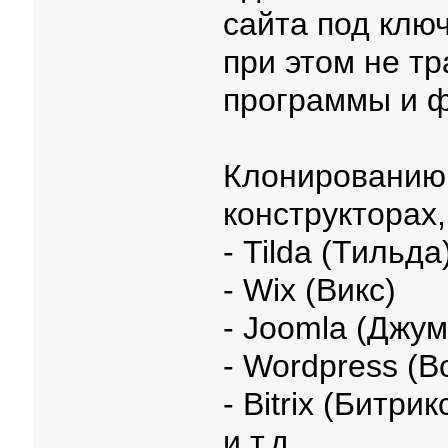
сайта под ключ
при этом не т
программы и ф
Клонированию 
конструкторах,
- Tilda (Тильда
- Wix (Викс)
- Joomla (Джум
- Wordpress (В
- Bitrix (Битрик
и т.д.