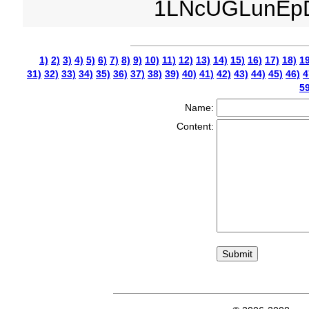
1LNcUGLunEp
1)
2)
3)
4)
5)
6)
7)
8)
9)
10)
11)
12)
13)
14)
15)
16)
17)
18)
19
31)
32)
33)
34)
35)
36)
37)
38)
39)
40)
41)
42)
43)
44)
45)
46)
4
59
Name:
Content: