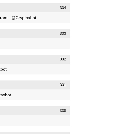
334
egram - @Cryptaxbot
333
332
xbot
331
taxbot
330