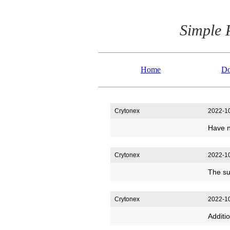
Simple 
Home
Do
Crytonex
2022-10
Have n
Crytonex
2022-10
The su
Crytonex
2022-10
Additi