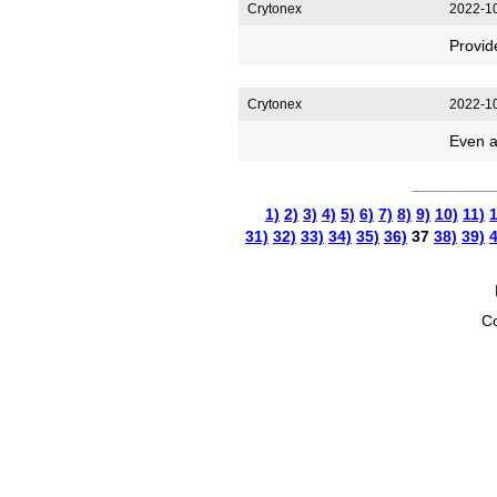
Crytonex
2022-10
Provid
Crytonex
2022-10
Even a
1)
2)
3)
4)
5)
6)
7)
8)
9)
10)
11)
1
31)
32)
33)
34)
35)
36)
37
38)
39)
4
Co