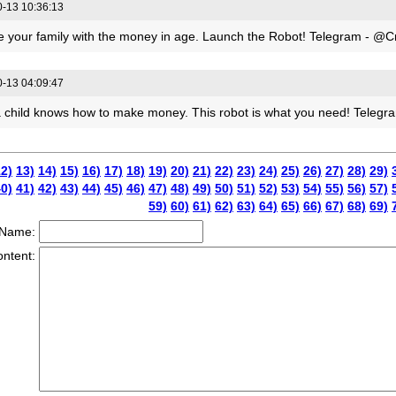
-13 10:36:13
e your family with the money in age. Launch the Robot! Telegram - @C
-13 04:09:47
 child knows how to make money. This robot is what you need! Telegr
2)
13)
14)
15)
16)
17)
18)
19)
20)
21)
22)
23)
24)
25)
26)
27)
28)
29)
0)
41)
42)
43)
44)
45)
46)
47)
48)
49)
50)
51)
52)
53)
54)
55)
56)
57)
59)
60)
61)
62)
63)
64)
65)
66)
67)
68)
69)
Name:
ntent: