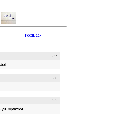
FeedBack
337
xbot
336
335
 - @Cryptaxbot