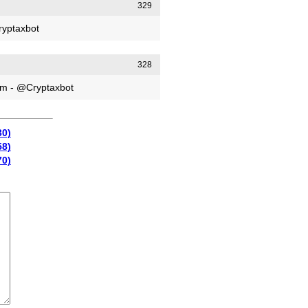
329
ryptaxbot
328
am - @Cryptaxbot
30)
58)
70)