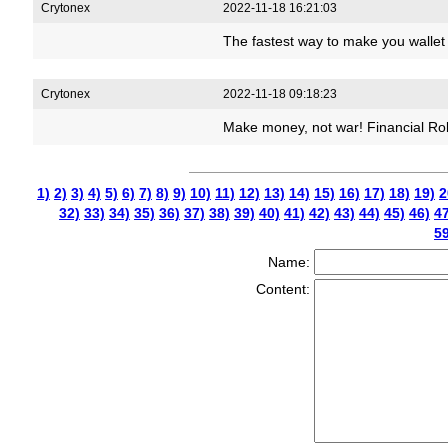
Crytonex
2022-11-18 16:21:03
The fastest way to make you wallet
Crytonex
2022-11-18 09:18:23
Make money, not war! Financial Ro
1)
2)
3)
4)
5)
6)
7)
8)
9)
10)
11)
12)
13)
14)
15)
16)
17)
18)
19)
2
32)
33)
34)
35)
36)
37)
38)
39)
40)
41)
42)
43)
44)
45)
46)
47
59
Name:
Content: