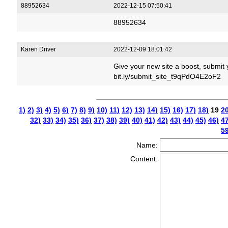
88952634
2022-12-15 07:50:41
88952634
Karen Driver
2022-12-09 18:01:42
Give your new site a boost, submit y
bit.ly/submit_site_t9qPdO4E2oF2
1)
2)
3)
4)
5)
6)
7)
8)
9)
10)
11)
12)
13)
14)
15)
16)
17)
18)
19
20
32)
33)
34)
35)
36)
37)
38)
39)
40)
41)
42)
43)
44)
45)
46)
47
59
Name:
Content: